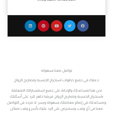
L
P
Y
T
F
i
i
o
w
a
n
n
u
i
c
k
t
t
t
e
e
e
u
t
b
d
r
b
e
o
i
e
e
r
o
n
s
k
t
تواصل معنا بسهولة
دعمك في جميع خطوات استخراج الجنسية وتصاريح الزواج
نحن هنا لمساعدتك والإجابة على جميع استفساراتك المتعلقة
باستخراج الجنسية وتصاريح الزواج. فريقنا جاهز للرد على أسئلتك
ومساعدتك في إتمام معاملتك بسهولة ويسر. لا تتردد في التواصل
معنا في أي وقت، وسنحرص على الرد عليك بأسرع وقت ممكن