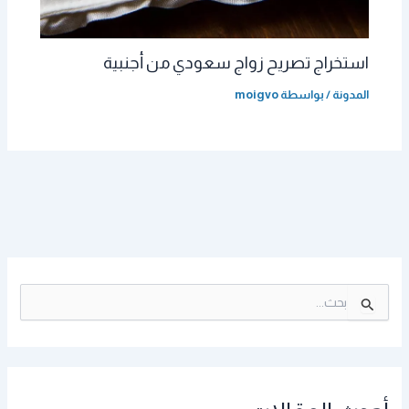
استخراج تصريح زواج سعودي من أجنبية
المدونة
/ بواسطة
moigvo
ا
ل
ب
ح
ث
ع