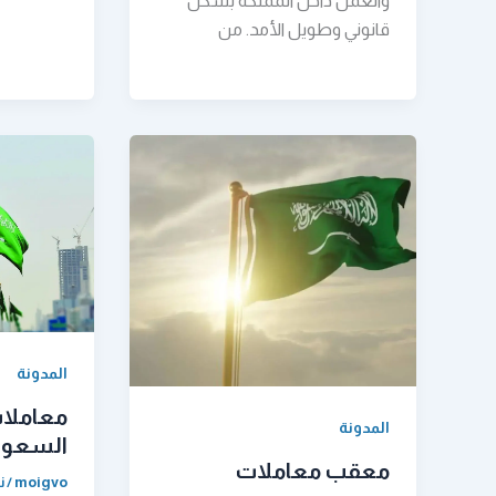
والعمل داخل المملكة بشكل
قانوني وطويل الأمد. من
المدونة
معاملا
المدونة
السعود
معقب معاملات
moigvo
/
نو