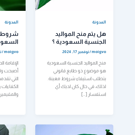
المدونة
المدونة
هل يتم منح المواليد
شروط ال
الجنسية السعودية ؟
السعود
moigvo
/
نوفمبر 17, 2024
moigvo
/
نو
منح المواليد الجنسية السعودية
الإقامة ال
هو موضوع ذو طابع قانوني
أصبحت واح
يتطلب استيفاء شروط معينة.
التي تقدم
لذلك، في حال كان لديك أي
الكفاءات 
استفسار […]
والمقيمين