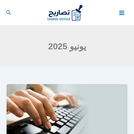
خطي
لى
البحث
لمحتوى
يونيو 2025