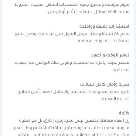
نقوم بمراجعة وتدقيق جميع المستندات لضمان استيفاء الشروط
بنسبة 100% وتقليل احتمالية التأخير أو الرفض.
استشارات دقيقة وواضحة
نقدم لك تقييمًا واقعيًا لفرص القبول قبل البدء، مع توضيح جميع
المتطلبات القانونية بشفافية.
توفير الوقت والجهد
نختصر عليك الإجراءات المعقدة، ونتولى عنك التواصل مع الجهات
المختصة.
سرية وأمان كامل للبيانات
نلتزم بحماية معلوماتك الشخصية والتعامل معها بأعلى معايير
السرية المهنية.
خاتمة
إن
إنهاء معاملة تجنيس
ليس مجرد إجراء إداري، بل هو خطوة
قانونية مهمة تتطلب دقة وتنظيمًا والتزامًا كاملًا بالشروط. تجهيز
ملف متكامل، الالتزام بالقوانين، والمتابعة المستمرة هي مفاتيح