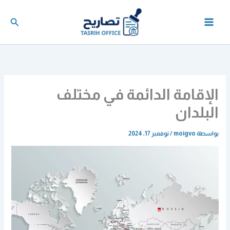
خطي
لى
البحث
لمحتوى
الإقامة الدائمة في مختلف
البلدان
بواسطة
moigvo
/
نوفمبر 17, 2024