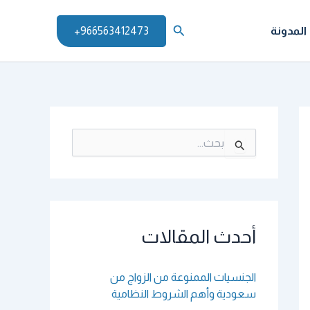
البحث
المدونة
966563412473+
ا
ل
ب
ح
ث
ع
ن
أحدث المقالات
:
الجنسيات الممنوعة من الزواج من
سعودية وأهم الشروط النظامية