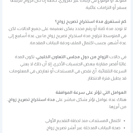
الموعد أو الوقوع في ارتباك غير ضروري، خاصة إذا كان الزواج مرتبطًا
بسفر أو التزامات عائلية.
كم تستغرق مدة استخراج تصريح زواج؟
لا توجد مدة ثابتة أو رقم محدد يمكن تعميمه على جميع الحالات، لكن
في المتوسط تتراوح مدة استخراج تصريح زواج ما بين عدة أسابيع إلى
عدة أشهر، بحسب اكتمال الملف ودقة البيانات المقدمة.
في حالات
الزواج من دول مجلس التعاون الخليجي
، تكون المدة
غالبًا أقصر مقارنة ببعض الجنسيات الأخرى، إلا أن ذلك لا يعني
السرعة التلقائية. أي نقص في المستندات أو تعارض في المعلومات
قد يطيل فترة الانتظار.
العوامل التي تؤثر على سرعة الموافقة
هناك عدة عوامل تؤثر بشكل مباشر على
مدة استخراج تصريح زواج
،
من أبرزها:
اكتمال المستندات منذ لحظة التقديم الأولى.
صحة البيانات المدخلة عبر أبشر تصريح زواج.