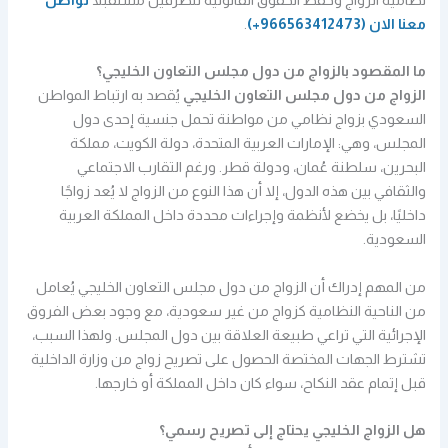
معنا الان
(966563412473+)
.
ما المقصود بالزواج من دول مجلس التعاون الخليجي؟
الزواج من دول مجلس التعاون الخليجي
يُقصد به ارتباط المواطن
السعودي بزواج نظامي من مواطنة تحمل جنسية إحدى دول
المجلس، وهي: الإمارات العربية المتحدة، دولة الكويت، مملكة
البحرين، سلطنة عُمان، ودولة قطر. ورغم التقارب الاجتماعي
والثقافي بين هذه الدول، إلا أن هذا النوع من الزواج لا يُعد زواجًا
داخليًا، بل يخضع لأنظمة وإجراءات محددة داخل المملكة العربية
السعودية.
من المهم إدراك أن الزواج من دول مجلس التعاون الخليجي يُعامل
من الناحية النظامية كزواج من غير سعودية، مع وجود بعض الفروق
الإجرائية التي تراعي طبيعة العلاقة بين دول المجلس. ولهذا السبب،
تشترط الجهات المختصة الحصول على تصريح زواج من وزارة الداخلية
قبل إتمام عقد النكاح، سواء كان داخل المملكة أو خارجها.
هل الزواج الخليجي يحتاج إلى تصريح رسمي؟