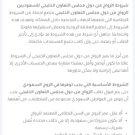
شروط الزواج من دول مجلس التعاون الخليجي للسعوديين
الزواج من دول مجلس التعاون الخليجي
يخضع لجملة من الشروط
النظامية التي تضعها الجهات المختصة داخل المملكة، وتهدف هذه
الشروط إلى تنظيم العلاقة الزوجية وضمان استقرارها قانونيًا
واجتماعيًا. تجاهل أي شرط من هذه الشروط قد يؤدي إلى تأخير
الطلب أو رفضه، حتى وإن كانت جميع المستندات مكتملة.
من أبرز ما يميز الزواج من دول مجلس التعاون الخليجي أن الشروط
غالبًا ما تكون أوضح وأقل تعقيدًا مقارنة ببعض الجنسيات الأخرى، إلا
أنها تبقى إلزامية ولا يمكن تجاوزها.
الشروط الأساسية التي يجب توفرها في الزوج السعودي
حتى يتم قبول طلب
الزواج من دول مجلس التعاون الخليجي
، يجب
أن تتوفر في المواطن السعودي مجموعة من المتطلبات، من أهمها:
ألا يقل عمر الزوج عن السن النظامي المعتمد للزواج.
ألا يكون متزوجًا من سعودية، إلا في حالات محددة تُقبل
بمبررات رسمية.
خلو السجل الجنائي من السوابق المؤثرة.