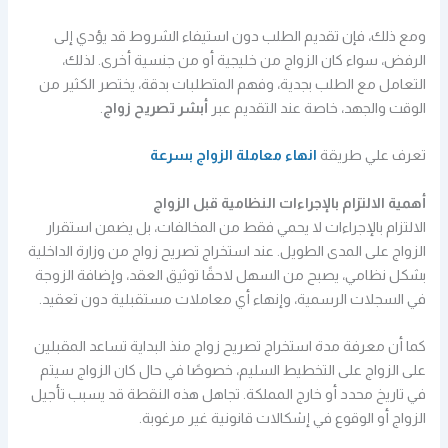
ومع ذلك، فإن تقديم الطلب دون استيفاء الشروط قد يؤدي إلى
الرفض، سواء كان الزواج من خليجية أو من جنسية أخرى. لذلك،
التعامل مع الطلب بجدية، وفهم المتطلبات بدقة، يختصر الكثير من
الوقت والجهد، خاصة عند التقديم عبر
أبشر تصريح زواج
.
تعرف علي طريقة
انهاء معاملة الزواج بسرعة
أهمية الالتزام بالإجراءات النظامية قبل الزواج
الالتزام بالإجراءات لا يحمي فقط من المخالفات، بل يضمن استقرار
الزواج على المدى الطويل. عند استخراج تصريح زواج من وزارة الداخلية
بشكل نظامي، يصبح من السهل لاحقًا توثيق العقد، وإضافة الزوجة
في السجلات الرسمية، وإنهاء أي معاملات مستقبلية دون تعقيد.
كما أن معرفة مدة استخراج تصريح زواج منذ البداية تساعد المقبلين
على الزواج على التخطيط السليم، خصوصًا في حال كان الزواج سيتم
في تاريخ محدد أو خارج المملكة. تجاهل هذه النقطة قد يسبب تأجيل
الزواج أو الوقوع في إشكالات قانونية غير مرغوبة.