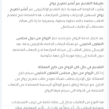
طريقة التقديم عبر أبشر تصريح زواج
وفّرت الحكومة السعودية خيار التقديم الإلكتروني عبر
أبشر تصريح
زواج
لتسهيل الإجراءات وتقليل المراجعات. هذه المنصة تتيح لمقدم
الطلب متابعة حالته خطوة بخطوة، ومعرفة ما إذا كان هناك
ملاحظات أو طلبات استكمال.
عند اختيار خدمة الزواج، يتم تحديد خيار
الزواج من دول مجلس
التعاون الخليجي
، ثم تعبئة البيانات الخاصة بالطرفين بدقة. بعد
الإرسال، ينتقل الطلب إلى مرحلة المراجعة لدى الجهات المختصة،
دون الحاجة إلى زيارة فورية لأي جهة حكومية.
التقديم في حال كان الزواج من خارج المملكة
إذا كان
الزواج من دول مجلس التعاون الخليجي
سيتم خارج
المملكة، فإن الإجراء يتطلب تعبئة نموذج طلب تصريح زواج من
الخارج، مع مراعاة إرفاق جميع الوثائق الرسمية المعتمدة من الجهات
المختصة في الدولة التي سيتم فيها الزواج.
هذا النوع من الطلبات يحتاج إلى عناية خاصة في ترتيب المستندات
وصياغة البيانات، لأن أي خطأ قد يؤدي إلى تأخير المعاملة، ويؤثر