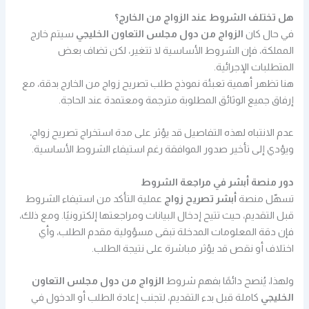
هل تختلف الشروط عند الزواج من الخارج؟
في حال كان
الزواج من دول مجلس التعاون الخليجي
سيتم خارج
المملكة، فإن الشروط الأساسية لا تتغير، لكن تضاف بعض
المتطلبات الإجرائية.
هنا تظهر أهمية تعبئة نموذج طلب تصريح زواج من الخارج بدقة، مع
إرفاق جميع الوثائق المطلوبة مترجمة ومعتمدة عند الحاجة.
عدم الانتباه لهذه التفاصيل قد يؤثر على مدة استخراج تصريح زواج،
ويؤدي إلى تأخير صدور الموافقة رغم استيفاء الشروط الأساسية.
دور منصة أبشر في مراجعة الشروط
تسهّل منصة
أبشر تصريح زواج
عملية التأكد من استيفاء الشروط
قبل التقديم، حيث تتيح إدخال البيانات ومراجعتها إلكترونيًا. ومع ذلك،
فإن دقة المعلومات المدخلة تبقى مسؤولية مقدم الطلب، وأي
اختلاف أو نقص قد يؤثر مباشرة على نتيجة الطلب.
ولهذا، يُنصح دائمًا بفهم شروط
الزواج من دول مجلس التعاون
الخليجي
كاملة قبل بدء التقديم، لتجنب إعادة الطلب أو الدخول في