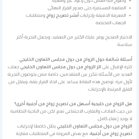
وضوح آلية العمل دون وعود غير واقعية.
المتابعة المستمرة حتى صدور القرار النهائي.
المعرفة الدقيقة بإجراءات
أبشر تصريح زواج
ومتطلبات
الجهات المختصة.
الاختيار الصحيح يوفر عليك الكثير من التعقيد، ويجعل التجربة أكثر
سلاسة.
أسئلة شائعة حول الزواج من دول مجلس التعاون الخليجي
كثرة الإقبال على
الز الزواج من دول مجلس التعاون الخليجي
جعلت
العديد من الأسئلة تتكرر بين المتقدمين، خاصة ممن يخوضون التجربة
لأول مرة. توضيح هذه النقاط يساعد على اتخاذ القرار بثقة، ويقلل من
القلق المرتبط بالإجراءات.
هل الزواج من خليجية أسهل من تصريح زواج من أجنبية أخرى؟
من حيث العادات والتقارب الاجتماعي نعم، لكن من الناحية النظامية
لا يوجد إعفاء كامل.
الزواج من دول مجلس التعاون الخليجي
يظل خاضعًا لإجراءات
تصريح زواج من أجنبية
، مع بعض المرونة في المتطلبات مقارنة