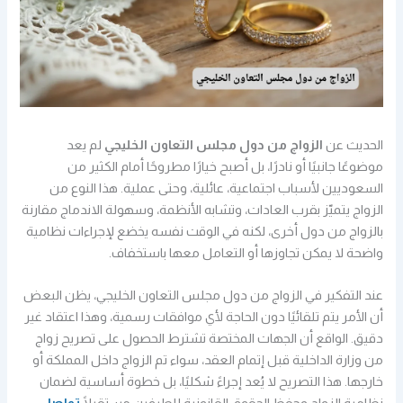
الحديث عن
الزواج من دول مجلس التعاون الخليجي
لم يعد
موضوعًا جانبيًا أو نادرًا، بل أصبح خيارًا مطروحًا أمام الكثير من
السعوديين لأسباب اجتماعية، عائلية، وحتى عملية. هذا النوع من
الزواج يتميّز بقرب العادات، وتشابه الأنظمة، وسهولة الاندماج مقارنة
بالزواج من دول أخرى، لكنه في الوقت نفسه يخضع لإجراءات نظامية
واضحة لا يمكن تجاوزها أو التعامل معها باستخفاف.
عند التفكير في الزواج من دول مجلس التعاون الخليجي، يظن البعض
أن الأمر يتم تلقائيًا دون الحاجة لأي موافقات رسمية، وهذا اعتقاد غير
دقيق. الواقع أن الجهات المختصة تشترط الحصول على تصريح زواج
من وزارة الداخلية قبل إتمام العقد، سواء تم الزواج داخل المملكة أو
خارجها. هذا التصريح لا يُعد إجراءً شكليًا، بل خطوة أساسية لضمان
نظامية الزواج وحفظ الحقوق القانونية للطرفين مستقبلًا
تواصل