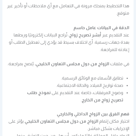
هذا التخطيط يمنحك مرونة في التعامل مع أي ملاحظات أو تأخير غير
متوقع.
الدقة في البيانات عامل حاسم
عند التقديم عبر
أبشر تصريح زواج
، تُراجع البيانات إلكترونيًا وربطها
بعدة جهات رسمية. أي اختلاف بسيط قد يؤدي إلى تعطيل الطلب أو
إعادته للمراجعة.
في ملفات
الزواج من دول مجلس التعاون الخليجي
، يُنصح بمراجعة:
تطابق الأسماء مع الوثائق الرسمية.
صحة تواريخ الميلاد والحالة الاجتماعية.
وضوح المرفقات، خاصة عند التقديم على
نموذج طلب
تصريح زواج من الخارج
.
فهم الفرق بين الزواج الداخلي والخارجي
اختيار مكان إتمام
الزواج من دول مجلس التعاون الخليجي
يؤثر على
الإجراءات بشكل مباشر.
الزواج داخل المملكة غالبًا ما يكون أسهل من حيث التوثيق، بينما