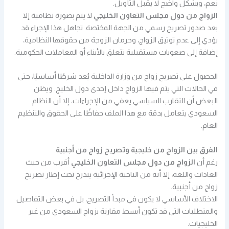
نعم، وبشكل واضح لا يقبل التأويل.
الزواج من دول مجلس التعاون الخليجي
لا يتم بصورة نظامية إلا
بعد صدور تصريح رسمي من الجهة المختصة. تجاهل هذا الإجراء قد
يؤدي إلى عدم توثيق الزواج، وحرمان الزوجة من حقوقها النظامية،
إضافة إلى صعوبات مستقبلية تتعلق بالأبناء أو المعاملات الحكومية.
الحصول على تصريح زواج من وزارة الداخلية يُعد شرطًا أساسيًا، حتى
في الحالات التي يتم فيها الزواج داخل إحدى دول الخليج. ويظن
البعض أن التقارب السياسي يعفي من الإجراءات، إلا أن النظام
السعودي يتعامل بدقة مع هذا الملف حفاظًا على الحقوق والتنظيم
العام.
الفرق بين الزواج من خليجية وتصريح زواج من أجنبية
رغم أن
الزواج من دول مجلس التعاون الخليجي
أقرب من حيث
العادات واللغة، إلا أنه من الناحية الإجرائية يندرج تحت إطار تصريح
زواج من أجنبية.
الاختلاف الأساسي لا يكون في مبدأ التصريح، بل في بعض التفاصيل
والمتطلبات التي قد تكون أبسط مقارنة بزواج السعودي من غير
الخليجيات.