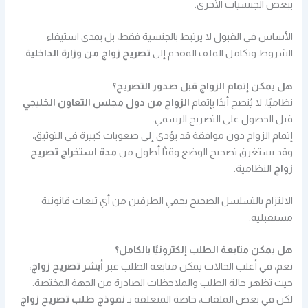
ببعض الجنسيات الأخرى.
الأساس في القبول لا يرتبط بالجنسية فقط، بل بمدى استيفاء
الشروط وتكامل الملف المقدم إلى
تصريح زواج من وزارة الداخلية
.
هل يمكن إتمام الزواج قبل صدور التصريح؟
نظاميًا، لا يُنصح أبدًا بإتمام
الزواج من دول مجلس التعاون الخليجي
قبل الحصول على التصريح الرسمي.
إتمام الزواج دون موافقة قد يؤدي إلى صعوبات كبيرة في التوثيق،
وقد يستغرق تصحيح الوضع وقتًا أطول من
مدة استخراج تصريح
زواج
النظامية.
الالتزام بالتسلسل الصحيح يحمي الطرفين من أي تبعات قانونية
مستقبلية.
هل يمكن متابعة الطلب إلكترونيًا بالكامل؟
نعم، في أغلب الحالات يمكن متابعة الطلب عبر
أبشر تصريح زواج
،
حيث تظهر حالة الطلب والملاحظات الصادرة من الجهة المختصة.
لكن في بعض الملفات، خاصة المتعلقة بـ
نموذج طلب تصريح زواج