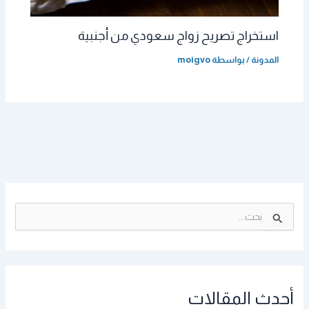
استخراج تصريح زواج سعودي من أجنبية
المدونة
/ بواسطة
moigvo
ا
ل
ب
ح
ث
ع
أحدث المقالات
ن