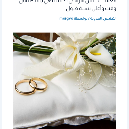
معقب تجنيس بالرياض | كيف يُنهي ملفك بأقل
وقت وأعلى نسبة قبول
التجنيس
,
المدونة
/ بواسطة
moigvo