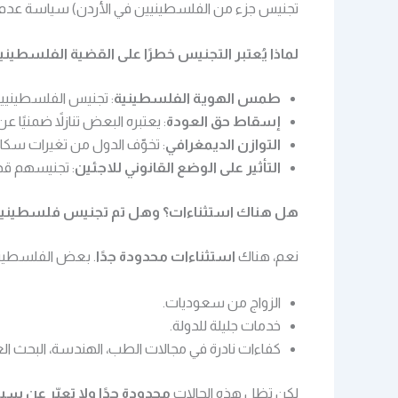
تجنيس جزء من الفلسطينيين في الأردن) سياسة عدم 
لماذا يُعتبر التجنيس خطرًا على القضية الفلسطيني
طمس الهوية الفلسطينية
: تجنيس الفلسطينيين
إسقاط حق العودة
: يعتبره البعض تنازلاً ضمنيًا
التوازن الديمغرافي
: تخوّف الدول من تغيرات سكان
التأثير على الوضع القانوني للاجئين
: تجنيسهم قد 
هل هناك استثناءات؟ وهل تم تجنيس فلسطينيين
نعم، هناك
استثناءات محدودة جدًا
. بعض الفلسطيني
الزواج من سعوديات.
خدمات جليلة للدولة.
كفاءات نادرة في مجالات الطب، الهندسة، البحث ال
لكن تظل هذه الحالات
محدودة جدًا ولا تعبّر عن س