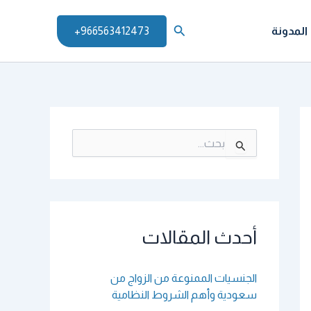
البحث
المدونة
966563412473+
ا
ل
ب
ح
ث
ع
ن
أحدث المقالات
:
الجنسيات الممنوعة من الزواج من
سعودية وأهم الشروط النظامية