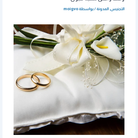
التجنيس
,
المدونة
/ بواسطة
moigvo