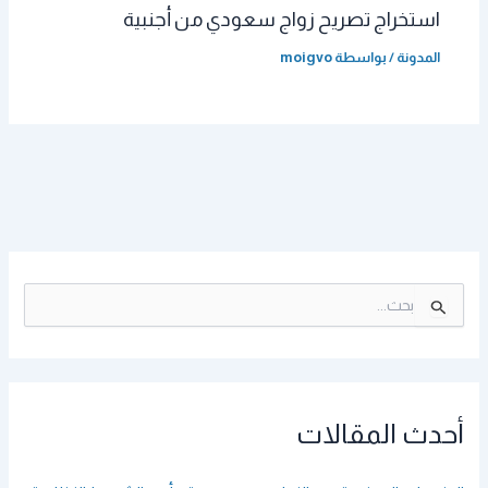
استخراج تصريح زواج سعودي من أجنبية
المدونة
/ بواسطة
moigvo
ا
ل
ب
ح
ث
ع
أحدث المقالات
ن
: