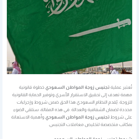
تُعتبر عملية
تجنيس زوجة المواطن السعودي
خطوة قانونية
مهمة تهدف إلى تحقيق الاستقرار الأسري وتوفير الحماية القانونية
للزوجة. يُقدم النظام السعودي هذا الحق ضمن شروط وإجراءات
محددة لضمان الشفافية والعدالة. في هذه المقالة، سنلقي الضوء
على شروط
تجنيس زوجة المواطن السعودي
وأهمية الاستعانة
بمكاتب متخصصة لتخليص معاملات التجنيس.