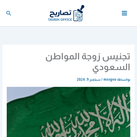
خطي
لى
البحث
لمحتوى
تجنيس زوجة المواطن
السعودي
بواسطة
moigvo
/
سبتمبر 9, 2024