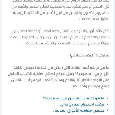
بينما قد تبدو
تكلفة الزواج في السعودية
مرتفعة للوهلة الأولى،
فإن الفهم الواضح لمكوناتها، والتخطيط المالي الحكيم، والأهم من
ذلك، روح التعاون والتيسير من قبل الأسر، هي المفاتيح الرئيسية
لتجاوز هذه التحديات.
تذكر دائمًا أن بركة الزواج لا تقاس بحجم المهر أو فخامة الحفل، بل
بالمحبة والتفاهم والاحترام المتبادلين بين الزوجين. اجعلوا البساطة
عنوانًا لزواجكم، وستجدون السعادة والبركة يغمران بيتكم.
شاركونا آراءكم وخبراتكم!
ما هي برأيكم أهم النقاط التي يمكن من خلالها تخفيض تكلفة
الزواج في السعودية؟ وهل لديكم نصائح إضافية للشباب المقبل
على الزواج؟ ننتظر تعليقاتكم ومشاركاتكم القيمة لإثراء النقاش
ونفع إخوانكم وأخواتكم!
ما هو تجنيس النسيين في السعودية؟
مكتب استخراج تصريح زواج
.
تخليص معاملة الأحوال المدنية
.