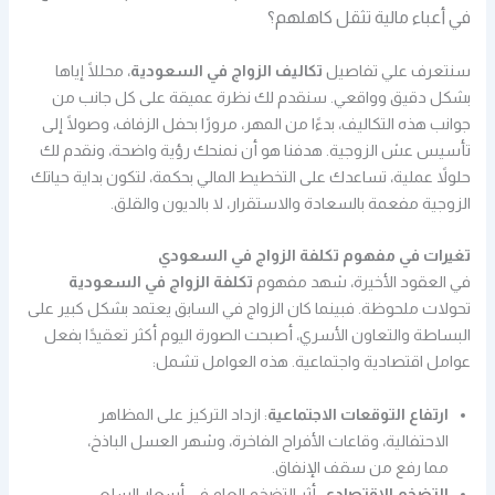
في أعباء مالية تثقل كاهلهم؟
سنتعرف علي تفاصيل
تكاليف الزواج في السعودية
، محللًا إياها
بشكل دقيق وواقعي. سنقدم لك نظرة عميقة على كل جانب من
جوانب هذه التكاليف، بدءًا من المهر، مرورًا بحفل الزفاف، وصولًا إلى
تأسيس عش الزوجية. هدفنا هو أن نمنحك رؤية واضحة، ونقدم لك
حلولاً عملية، تساعدك على التخطيط المالي بحكمة، لتكون بداية حياتك
الزوجية مفعمة بالسعادة والاستقرار، لا بالديون والقلق.
تغيرات في مفهوم تكلفة الزواج في السعودي
في العقود الأخيرة، شهد مفهوم
تكلفة الزواج في السعودية
تحولات ملحوظة. فبينما كان الزواج في السابق يعتمد بشكل كبير على
البساطة والتعاون الأسري، أصبحت الصورة اليوم أكثر تعقيدًا بفعل
عوامل اقتصادية واجتماعية. هذه العوامل تشمل:
ارتفاع التوقعات الاجتماعية
: ازداد التركيز على المظاهر
الاحتفالية، وقاعات الأفراح الفاخرة، وشهر العسل الباذخ،
مما رفع من سقف الإنفاق.
التضخم الاقتصادي
: أثر التضخم العام في أسعار السلع