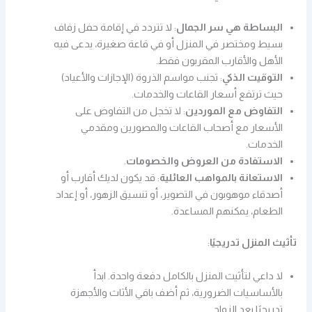
البساطة هي سر الجمال
: لا تتردد في إقامة حفل زفاف
بسيط ومختصر في المنزل أو في قاعة صغيرة، يدعى فيه
الأهل والأقارب المقربون فقط.
التوقيت الذكي
: تجنب مواسم الذروة (الإجازات والأعياد)
حيث ترتفع أسعار القاعات والخدمات.
التفاوض مع الموردين
: لا تخجل من التفاوض على
الأسعار مع أصحاب القاعات والمصورين ومقدمي
الخدمات.
الاستفادة من العروض والخصومات
.
الاستعانة بالمواهب العائلية
: قد يكون لديك أقارب أو
أصدقاء موهوبون في التصوير، أو تنسيق الزهور، أو إعداد
الطعام، يمكنهم المساعدة.
تأثيث المنزل تدريجيًا
:
لا داعي لتأثيث المنزل بالكامل دفعة واحدة. ابدأ
بالأساسيات الضرورية، ثم أضف باقي الأثاث والأجهزة
تدريجيًا بعد الزواج.