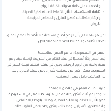
والخدمات على كافة مكونات تكلفة الزواج.
ثقافة الاستهلاك
: التأثر بالأنماط الاستهلاكية الحديثة،
وارتفاع متطلبات تجهيز المنزل والمظاهر المرتبطة
بالزواج.
لكن هل هذا يعني أن الزواج أصبح مستحيلاً؟ بالتأكيد لا! الفهم الدقيق
لهذه التكاليف والتخطيط الجيد هما مفتاح الحل.
المهر في السعودية: ما هو المهر المناسب؟
يُعد المهر ركنًا أساسيًا في عقد النكاح في الشريعة الإسلامية، وهو
هدية واجبة من الزوج لزوجته، ودين في عنقه. تختلف قيمة المهر في
السعودية بشكل كبير من منطقة لأخرى، ومن قبيلة لأخرى، وحتى
بين العائلات داخل نفس المنطقة.
متوسطات المهر في مناطق المملكة
لا يوجد رقم ثابت يُمكن إطلاقه على
متوسط المهر في السعودية
،
فهو يتأثر بالعادات والتقاليد المحلية، وكذلك بالوضع الاجتماعي
والاقتصادي للأسرتين. ومع ذلك، يمكن رصد بعض المتوسطات