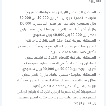
التقريبية:
المناطق الوسطى (الرياض وما حولها)
: قد يتراوح
متوسط المهر للعروس البكر بين
40,000 إلى 80,000
ريال سعودي
، وقد يصل في بعض الحالات إلى 100,000
ريال أو أكثر. أما للثيب (التي سبق لها الزواج)، فقد يتراوح
المهر بين
20,000 إلى 40,000 ريال سعودي
.
المنطقة الغربية (جدة، مكة، المدينة)
: غالبًا ما تكون
المهور هنا ضمن نفس النطاق، مع مرونة أكبر في بعض
الأحيان حسب التفاهمات الأسرية.
المنطقة الشرقية (الدمام، الخبر)
: قد تشهد بعض
المناطق ارتفاعًا طفيفًا في المهور مقارنة بمتوسطات
أخرى، لتتراوح بين
50,000 إلى 90,000 ريال سعودي
.
المنطقة الجنوبية (عسير، الباحة، جازان)
: تتميز بعض
قبائل هذه المنطقة بتقاليدها الخاصة في المهور. فمثلاً، لا
تزال قبيلة بني ثابت في محافظة النماص (جنوب
السعودية) تُعرف بمهرها الرمزي الذي قد لا يتجاوز الريالين
السعوديين، وهي عادة متوارثة منذ مئات السنين تهدف
إلى تيسير الزواج.