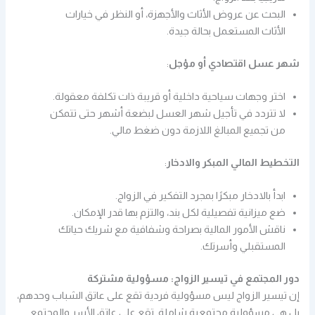
البحث عن عروض الأثاث والأجهزة، أو النظر في خيارات
الأثاث المستعمل بحالة جيدة.
شهر عسل اقتصادي أو مؤجل
:
اختر وجهات سياحية داخلية أو قريبة ذات تكلفة معقولة.
لا تتردد في تأجيل شهر العسل لبضعة أشهر حتى تتمكن
من تجميع المبالغ اللازمة دون ضغط مالي.
التخطيط المالي المبكر والادخار
:
ابدأ بالادخار مبكرًا بمجرد التفكير في الزواج.
ضع ميزانية تفصيلية لكل بند، والتزم بها قدر الإمكان.
ناقش الأمور المالية بصراحة وشفافية مع شريك حياتك
المستقبلي وأسرتك.
دور المجتمع في تيسير الزواج: مسؤولية مشتركة
إن تيسير الزواج ليس مسؤولية فردية تقع على عاتق الشباب وحدهم،
بل هي مسؤولية مجتمعية شاملة. تقع على عاتق الأسر والمجتمع