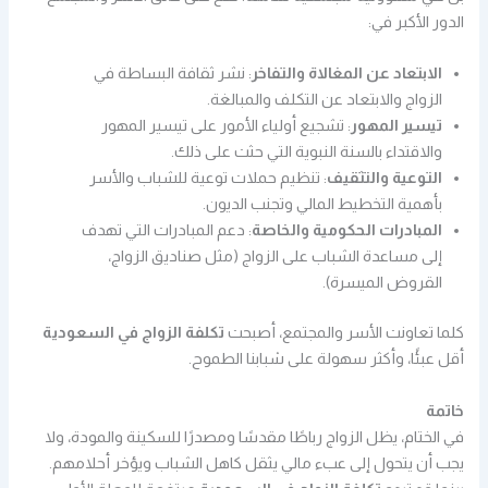
الدور الأكبر في:
الابتعاد عن المغالاة والتفاخر
: نشر ثقافة البساطة في
الزواج والابتعاد عن التكلف والمبالغة.
تيسير المهور
: تشجيع أولياء الأمور على تيسير المهور
والاقتداء بالسنة النبوية التي حثت على ذلك.
التوعية والتثقيف
: تنظيم حملات توعية للشباب والأسر
بأهمية التخطيط المالي وتجنب الديون.
المبادرات الحكومية والخاصة
: دعم المبادرات التي تهدف
إلى مساعدة الشباب على الزواج (مثل صناديق الزواج،
القروض الميسرة).
كلما تعاونت الأسر والمجتمع، أصبحت
تكلفة الزواج في السعودية
أقل عبئًا، وأكثر سهولة على شبابنا الطموح.
خاتمة
في الختام، يظل الزواج رباطًا مقدسًا ومصدرًا للسكينة والمودة، ولا
يجب أن يتحول إلى عبء مالي يثقل كاهل الشباب ويؤخر أحلامهم.