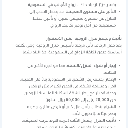
يفسر جزئيًا ازدياد حالات
زواج الأجانب في السعودية
.
التأثير على مستوى المعيشة
: قد يضطر الشاب إلى
التنازل عن مستوى معيشي معين أو تأجيل خطط
مستقبلية من أجل توفير تكاليف الزواج.
تأثيث وتجهيز منزل الزوجية: عش الاستقرار
بعد حفل الزفاف، تأتي مرحلة تأسيس منزل الزوجية، وهي تكلفة
أساسية ضمن
تكلفة الزواج في السعودية
. هذا البند يشمل:
إيجار أو شراء المنزل/الشقة
: هذا هو الجزء الأكبر من
التكلفة.
الإيجار
: يختلف إيجار الشقق في السعودية بناءً على المدينة،
الحي، ومساحة الشقة. في المدن الكبرى مثل الرياض
وجدة، قد يتراوح إيجار الشقة السكنية المناسبة للزوجين
من
20,000 ريال إلى 60,000 ريال سنويًا
.
الشراء
: يتطلب رأس مال كبير أو قرض عقاري، وهو ما
يضع عبئًا ماليًا طويل الأمد.
تأثيث المنزل
: يشمل الأثاث (غرفة النوم، غرفة المعيشة،
غرفة الطعام)، الأجهزة الكهربائية (ثلاجة، غسالة،