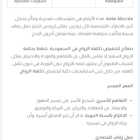
المتوقعة
الخيارات المختارة.
ملاحظة هامة
: هذه الأرقام هي متوسطات تقديرية وتتأثر بشكل
كبير بالخيارات الشخصية لكل زوجين. يمكن لزوجين اختيار حفل زفاف
بسيط وتأثيث منزلهما باقتصاد، بينما يفضل آخرون البذخ.
نصائح لتخفيض تكلفة الزواج في السعودية: خطط بحكمة
الزواج السعيد لا يقاس بالمال، بل بالتفاهم والمودة والاحترام. يمكن
للشباب الطموح أن يحقق حلمه بالزواج دون التورط في ديون تثقل
كاهله، من خلال تبني استراتيجيات ذكية لتخفيض
تكلفة الزواج
:
المهر الميسر
:
التفاهم الأسري
: تشجيع الأسر على تيسير المهور
والابتعاد عن المغالاة، والتركيز على البركة والتوفيق.
الالتزام بالسنة النبوية
: تذكر أن خير الصداق أيسره، وأن
بركة الزواج في تيسيره.
حفل زفاف اقتصادي
: