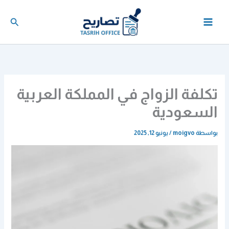
خطي
لى
البحث
لمحتوى
تكلفة الزواج في المملكة العربية
السعودية
بواسطة
moigvo
/
يونيو 12, 2025