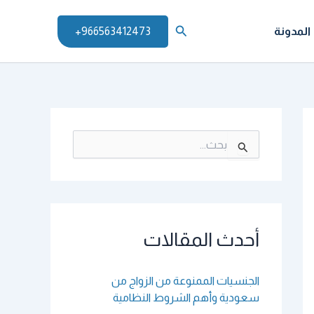
البحث
المدونة
966563412473+
ا
ل
ب
ح
ث
ع
ن
أحدث المقالات
:
الجنسيات الممنوعة من الزواج من
سعودية وأهم الشروط النظامية