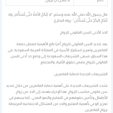
قال رسول الله صلى الله عليه وسلم: “لا يُنْكَحُ الأَمَةُ حَتَّى تُسْتَأْمَرَ، وَلا
تُنْكَحُ الْبِكْرُ حَتَّى تُسْتَأْذَنَ”. رواه البخاري.
الحد الأدنى للسن القانوني للزواج
يعد تحديد السن القانوني للزواج أمرًا بالغ الأهمية لضمان حماية
القاصرين وتعزيز استقرار الأسرة في المملكة العربية السعودية. في
هذا السياق، تسعى التشريعات السعودية إلى وضع حد أدنى للسن
القانوني للزواج يضمن حقوق الأفراد والمجتمع.
التشريعات الجديدة لحماية القاصرين
تشدد التشريعات الجديدة على أهمية حماية القاصرين من خلال تحديد
سن قانوني مناسب للزواج. هذا الإجراء يهدف إلى الحد من زواج
الأطفال وتأمين حقوقهم في التعليم والنمو الصحي. كما يسهم في
تعزيز الوعي بأهمية التعليم والحد من المشاكل الاجتماعية المرتبطة
بزواج القاصرين.