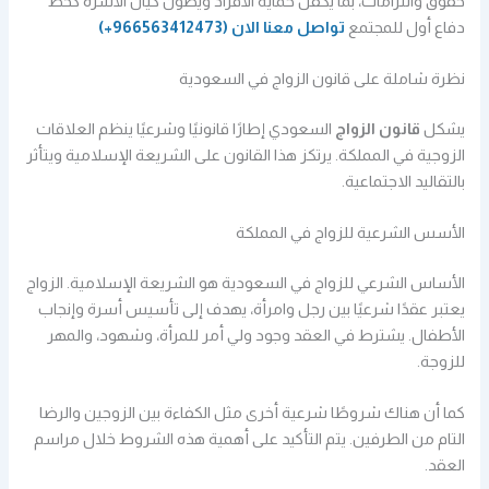
حقوق والتزامات، بما يكفل حماية الأفراد ويصون كيان الأسرة كخط
دفاع أول للمجتمع
تواصل معنا الان
(966563412473+)
نظرة شاملة على قانون الزواج في السعودية
يشكل
قانون الزواج
السعودي إطارًا قانونيًا وشرعيًا ينظم العلاقات
الزوجية في المملكة. يرتكز هذا القانون على الشريعة الإسلامية ويتأثر
بالتقاليد الاجتماعية.
الأسس الشرعية للزواج في المملكة
الأساس الشرعي للزواج في السعودية هو الشريعة الإسلامية. الزواج
يعتبر عقدًا شرعيًا بين رجل وامرأة، يهدف إلى تأسيس أسرة وإنجاب
الأطفال. يشترط في العقد وجود ولي أمر للمرأة، وشهود، والمهر
للزوجة.
كما أن هناك شروطًا شرعية أخرى مثل الكفاءة بين الزوجين والرضا
التام من الطرفين. يتم التأكيد على أهمية هذه الشروط خلال مراسم
العقد.