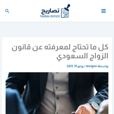
خطي
لى
البحث
لمحتوى
كل ما تحتاج لمعرفته عن قانون
الزواج السعودي
بواسطة
moigvo
/
يونيو 15, 2025