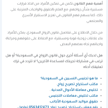
أهمية فهم القانون
تكمن في تمكين الأفراد من اتخاذ قرارات
مستنيرة بشأن زواجهم، مع العلم بالحقوق والواجبات المترتبة على
ذلك. كما يسهم فهم القانون في تعزيز الاستقرار الأسري
والمجتمعي.
من خلال الاطلاع على تفاصيل قانون الزواج السعودي، يمكن للأفراد
بناء علاقات زوجية قوية ومستقرة، مع الحفاظ على حقوقهم ومراعاة
واجباتهم تجاه بعضهم البعض.
هل لديك أي أسئلة أخرى حول قانون الزواج في السعودية؟ أو هل
ترغب في مشاركة تجربتك لمساعدة الآخرين؟ لا تتردد في ترك
تعليقك أدناه
ما هو تجنيس النسيين في السعودية؟
مكتب استخراج تصريح زواج
.
تخليص معاملة الأحوال المدنية
.
مكتب تخليص معاملات التجنيس
.
حقوق مواليد السعودية الأجانب
.
رقم معقب استخراج تصريح زواج 0563412473 تواصل