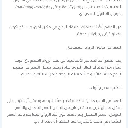
المدنية. كما يجب على الزوجين
الاطلاع على حقوقهما وواجباتهما
بموجب القانون السعودي.
من المهم أيضًا الاحتفاظ بوثيقة الزواج في مكان آمن، حيث قد تكون
مطلوبة في إجراءات لاحقة.
المهر في قانون الزواج السعودي
يعد
المهر
أحد العناصر الأساسية في عقد الزواج السعودي، حيث
يمثل رمزًا للالتزام المالي للزوج تجاه زوجته. يتمثل
المهر
في تقديم
الزوج مبلغًا ماليًا أو عينًا معينة للزوجة كرمز للالتزام والاحترام.
أحكام المهر وأنواعه
المهر في الشريعة الإسلامية يُعتبر حقًا للزوجة، ويمكن أن يكون على
شكل نقد أو عين. هناك نوعان من المهر: المهر المعجل والمهر
المؤجل. المهر المعجل يتم دفعه فورًا عند الزواج، بينما يتم دفع المهر
المؤجل في وقت لاحق، إما عند الطلاق أو وفاة الزوج.