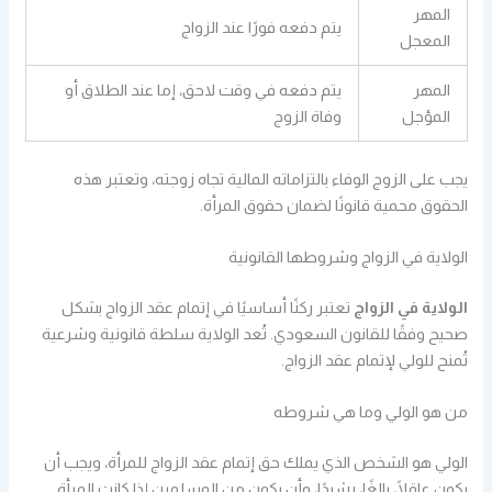
المهر
يتم دفعه فورًا عند الزواج
المعجل
المهر
يتم دفعه في وقت لاحق، إما عند الطلاق أو
المؤجل
وفاة الزوج
يجب على الزوج الوفاء بالتزاماته المالية تجاه زوجته، وتعتبر هذه
الحقوق محمية قانونًا لضمان حقوق المرأة.
الولاية في الزواج وشروطها القانونية
الولاية في الزواج
تعتبر ركنًا أساسيًا في إتمام عقد الزواج بشكل
صحيح وفقًا للقانون السعودي. تُعد الولاية سلطة قانونية وشرعية
تُمنح للولي لإتمام عقد الزواج.
من هو الولي وما هي شروطه
الولي هو الشخص الذي يملك حق إتمام عقد الزواج للمرأة، ويجب أن
يكون عاقلًا، بالغًا، رشيدًا، وأن يكون من المسلمين إذا كانت المرأة