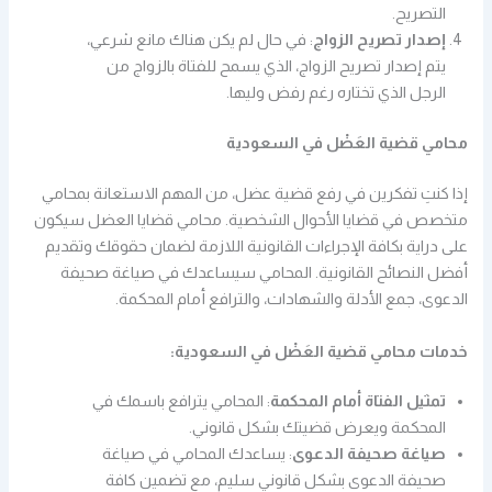
التصريح.
إصدار تصريح الزواج
: في حال لم يكن هناك مانع شرعي،
يتم إصدار تصريح الزواج، الذي يسمح للفتاة بالزواج من
الرجل الذي تختاره رغم رفض وليها.
محامي قضية العَضْل في السعودية
إذا كنتِ تفكرين في رفع قضية عضل، من المهم الاستعانة بمحامي
متخصص في قضايا الأحوال الشخصية. محامي قضايا العضل سيكون
على دراية بكافة الإجراءات القانونية اللازمة لضمان حقوقك وتقديم
أفضل النصائح القانونية. المحامي سيساعدك في صياغة صحيفة
الدعوى، جمع الأدلة والشهادات، والترافع أمام المحكمة.
خدمات محامي قضية العَضْل في السعودية:
تمثيل الفتاة أمام المحكمة
: المحامي يترافع باسمك في
المحكمة ويعرض قضيتك بشكل قانوني.
صياغة صحيفة الدعوى
: يساعدك المحامي في صياغة
صحيفة الدعوى بشكل قانوني سليم، مع تضمين كافة