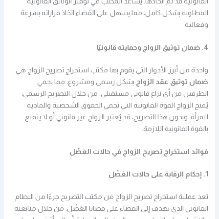
القانونية قد تم اتخاذها. يساعد المكتب في توفير الوثائق القانونية
المطلوبة بشكل كامل، مما يسهل على القضاء اتخاذ قراراته بسرعة
وفعالية.
4. ضمان توثيق الزواج وحمايته قانونيًا
واحدة من أبرز الأدوار التي يقوم بها مكتب استخراج تصريح الزواج هي
ضمان توثيق عقد الزواج
بشكل رسمي ومشروع، مما يحمي
الطرفين من أي نزاع قانوني مستقبلي. من خلال التصريح الرسمي،
يُمنح الزواج القوة القانونية التي تحمي الحقوق الشخصية والمادية
للمرأة. وبدون هذا التصريح، قد يُعتبر الزواج غير قانوني أو لا يتمتع
بالقوة القانونية اللازمة.
فوائد استخراج تصريح الزواج في حالات العَضْل
1. إحكام الرقابة على حالات العَضْل
تعد عملية استخراج تصريح الزواج من مكتب التصريح جزءًا من النظام
القانوني الذي يهدف إلى القضاء على قضايا العَضْل. من خلال متابعته