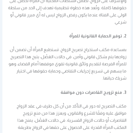
والإشراف على الزواج، تضمن السلطات المحلية أن المرأة تحصل على
حقوقها كاملة. وتُعد هذه خطوة تنظيمية تهدف إلى الحد من سلطة
الولي على الفتاة عندما يكون رفض الزواج ليس له أي مبرر قانوني أو
شرعي.
2. توفير الحماية القانونية للمرأة
بمساعدة مكتب استخراج تصريح الزواج، تستطيع المرأة أن تضمن أن
زواجها يتم بشكل قانوني وآمن. في حالات العَضْل، يتيح هذا التصريح
للمرأة الفرصة لتقديم وثائق قانونية تقوي موقفها أمام القضاء، وهو
ما يسهم في تسريع إجراءات التقاضي وحماية حقوقها في اختيار
شريك حياتها.
3. منع تزويج القاصرات دون موافقة
مكتب التصريح له دور في التأكد من أن كل طرف في عقد الزواج
موافق عليه وفقًا للشرع والقانون، ويعزز هذا من منع تزويج
القاصرات أو حالات الزواج القسرية. في حالات العَضْل، يمنح هذا
المكتب المرأة القدرة على الحصول على حقها في الزواج بطريقة