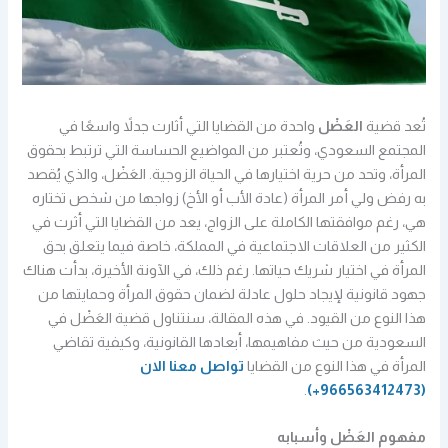
تُعد قضية
العَضْل
واحدة من القضايا التي أثارت جدلاً واسعًا في
المجتمع السعودي، وتُعتبر من المواضيع الحساسة التي ترتبط بحقوق
المرأة، وتحد من حرية اختيارها في الحياة الزوجية. العَضْل، والذي يُقصد
به رفض ولي أمر المرأة (عادة الأب أو الأخ) زواجها من شخص تختاره
هي، رغم موافقتها الكاملة على الزواج، يعد من القضايا التي أثرت في
الكثير من العلاقات الاجتماعية في المملكة، خاصة فيما يتعلق بحق
المرأة في اختيار شريك حياتها. رغم ذلك، في الآونة الأخيرة، بدأت هناك
جهود قانونية لإيجاد حلول عادلة لضمان حقوق المرأة وحمايتها من
هذا النوع من القيود. في هذه المقالة، سنتناول قضية العَضْل في
السعودية من حيث مفاهيمها، أبعادها القانونية، وكيفية تقاضي
المرأة في هذا النوع من القضايا
تواصل معنا الان
.
(966563412473+)
مفهوم العَضْل وأسبابه