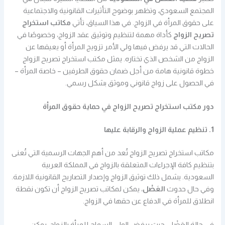
المجتمع السعودي، وتظهر بوضوح التأثيرات القانونية والاجتماعية
على حقوق المرأة في الزواج. في هذا السياق، تأتي
مكاتب استخراج
تصريح الزواج
كأداة مهمة لتنظيم وتوثيق عقد الزواج، وخصوصًا في
الحالات التي قد يرفض فيها ولي الأمر تزويج المرأة أو يعيقها عن
الزواج من الشخص الذي تختاره. يمثل مكتب استخراج تصريح الزواج
خطوة قانونية هامة من أجل ضمان حقوق الطرفين – خاصة المرأة –
في الحصول على زواج قانوني وموثق بشكل رسمي.
دور مكتب استخراج تصريح الزواج في حماية حقوق المرأة
1. تنظيم عملية الزواج والرقابة عليها
مكاتب استخراج تصريح الزواج تُعد من أهم الجهات الرسمية التي تُعنى
بتنظيم كافة الإجراءات المتعلقة بالزواج في المملكة العربية
السعودية. يشمل ذلك توثيق الزواج وإصدار التصاريح القانونية اللازمة.
وفي حال حدوث
العَضْل
، يمكن لمكاتب تصريح الزواج أن تكون نقطة
انطلاق للمرأة في الدفاع عن حقها في الزواج.
في حالة العَضْل، حيث يرفض الولي السماح للمرأة بالزواج، يمكن