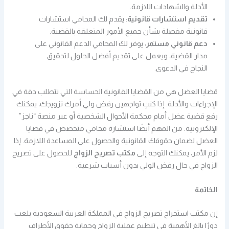
الأدلة والشهادات اللازمة.
تقديم استشارات قانونية
: يقدم لك المحامي استشارات
قانونية مفصلة بشأن جميع الأمور المتعلقة بالقضية.
دعم قانوني مستمر
: يوفر لك المحامي الدعم القانوني على
مدار القضية، ويعمل على تقديم أفضل الحلول لتحقيق
النجاح في الدعوى.
قضايا العضل هي من القضايا القانونية الحساسة التي تتطلب دقة في
الإجراءات والأدلة. إذا كنتِ تواجهين رفض ولي أمرك تزويجك، يمكنك
رفع قضية عضل أمام محكمة الأحوال الشخصية أو عبر منصة “ناجز”
الإلكترونية. من المهم أيضًا استشارة محامي متخصص في قضايا
العضل لضمان حقوقك القانونية والحصول على المساعدة اللازمة. إذا
لزم الأمر، يمكنك التوجه إلى
مكتب تصريح الزواج
للحصول على تصريح
الزواج في حال رفض الولي بدون أسباب شرعية.
الخاتمة
إن مكتب استخراج تصريح الزواج في المملكة العربية السعودية يلعب
دورًا بالغ الأهمية في تنظيم عملية الزواج وحماية حقوق الأطراف