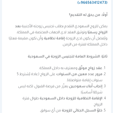
.
(966563412473+)
أولاً: من يحق له التقديم؟
يمكن للزوج السعودي التقدم بطلب تجنيس زوجته الأجنبية
بعد
الزواج رسميًا
وتوثيق العقد لدى الجهات المختصة في المملكة.
ويُفضل أن يكون لدى الزوجة
إقامة نظامية
وأن تكون مقيمة فعليًا
داخل المملكة لفترة من الزمن.
ثانيًا: الشروط العامة لتجنيس الزوجة في السعودية
عقد زواج موثّق
ومعترف به داخل المملكة.
مرور عدد معين من السنوات
على الزواج (عادة يُشترط 5
سنوات إقامة متواصلة).
إنجاب أبناء سعوديين
يعزّز من فرصة القبول، لكنه ليس
شرطًا أساسيًا.
الإقامة النظامية للزوجة داخل السعودية
طوال فترة
الزواج.
خلوّ السجل الجنائي للزوجة
من أي سوابق.