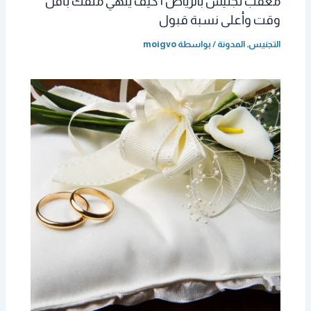
معقب تجنيس بالرياض | كيف يُنهي ملفك بأقل
وقت وأعلى نسبة قبول
التجنيس
,
المدونة
/ بواسطة
moigvo