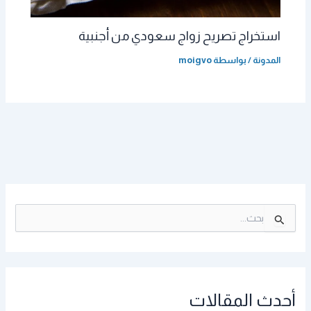
استخراج تصريح زواج سعودي من أجنبية
المدونة
/ بواسطة
moigvo
ا
ل
ب
ح
ث
ع
أحدث المقالات
ن