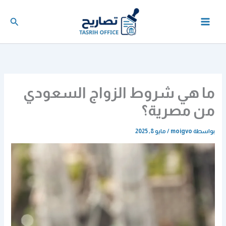
خطي
لى
البحث
لمحتوى
ما هي شروط الزواج السعودي
من مصرية؟
بواسطة
moigvo
/
مايو 8, 2025