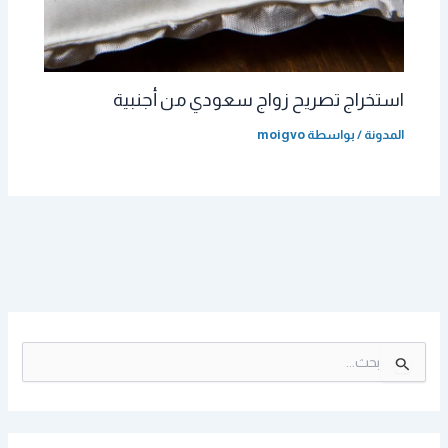
استخراج تصريح زواج سعودي من أجنبية
المدونة
/ بواسطة
moigvo
ا
ل
ب
ح
ث