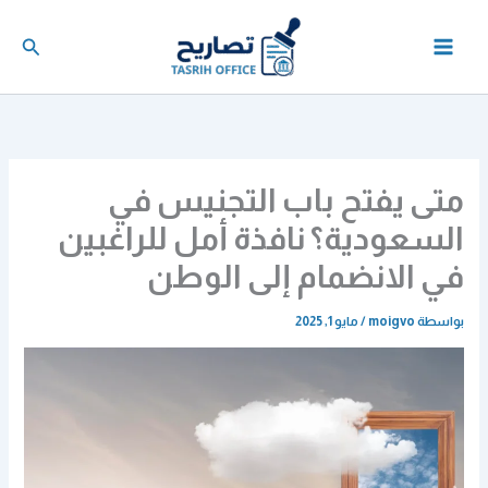
خطي
لى
البحث
لمحتوى
متى يفتح باب التجنيس في
السعودية؟ نافذة أمل للراغبين
في الانضمام إلى الوطن
بواسطة
moigvo
/
مايو 1, 2025