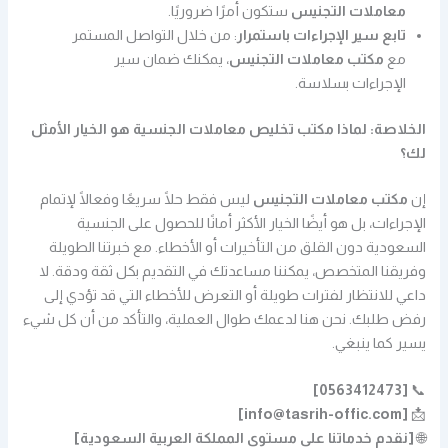
معاملات التجنيس
ستكون أمرًا ضروريًا.
تابع سير الإجراءات باستمرار
: من خلال التواصل المستمر
مع
مكتب معاملات التجنيس
، يمكنك ضمان سير
الإجراءات بسلاسة.
الخلاصة: لماذا مكتب تخليص معاملات الجنسية هو الخيار الأمثل
لك؟
إن
مكتب معاملات التجنيس
ليس فقط حلًا سريعًا وفعالًا لإتمام
الإجراءات، بل هو أيضًا الخيار الأكثر أمانًا للحصول على الجنسية
السعودية دون القلق من التأخيرات أو الأخطاء. مع خبرتنا الطويلة
وفريقنا المتخصص، يمكننا مساعدتك في التقديم بكل ثقة ودقة. لا
داعي للانتظار لفترات طويلة أو التعرض للأخطاء التي قد تؤدي إلى
رفض طلبك. نحن هنا لدعمك طوال العملية، والتأكد من أن كل شيء
يسير كما ينبغي.
[0563412473]
📞
[info@tasrih-offic.com]
📩
🌐
[نقدم خدماتنا على مستوى المملكة العربية السعودية]