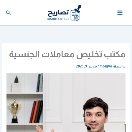
خطي
لى
البحث
لمحتوى
مكتب تخليص معاملات الجنسية
بواسطة
moigvo
/
مارس 9, 2025