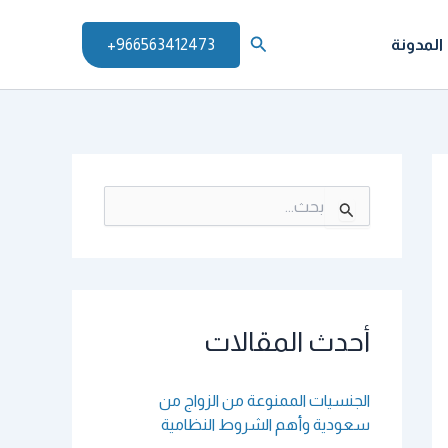
البحث
المدونة
966563412473+
ا
ل
ب
ح
ث
ع
ن
أحدث المقالات
:
الجنسيات الممنوعة من الزواج من
سعودية وأهم الشروط النظامية