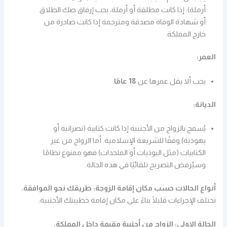
أرملة). إذا كانت مطلقة أو أرملة، يجب إرفاق صك الطلاق
أو شهادة الوفاة مصدقة ومترجمة إذا كانت صادرة من
خارج المملكة.
العمر:
يجب ألا يقل عمرها عن
18 عامًا
.
الديانة:
يُسمح بالزواج من الأجنبية إذا كانت كتابية (نصرانية أو
يهودية) وفقًا للشريعة الإسلامية. أما الزواج من غير
الكتابيات (مثل البوذيات أو الملحدات) فهو ممنوع نظامًا
وسيُرفض التصريح تلقائيًا في هذه الحالة.
أنواع الحالات حسب مكان إقامة الزوجة: طريقك نحو الموافقة.
تختلف الإجراءات قليلًا بناءً على مكان إقامة خطيبتك الأجنبية:
الحالة الاولي: الزواج من أجنبية مقيمة داخل المملكة.