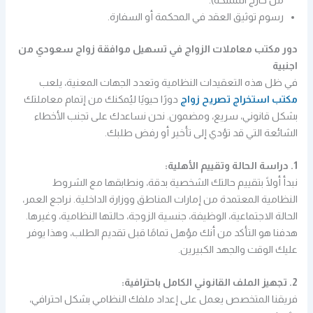
رسوم توثيق العقد في المحكمة أو السفارة.
دور مكتب معاملات الزواج في تسهيل موافقة زواج سعودي من
اجنبية
في ظل هذه التعقيدات النظامية وتعدد الجهات المعنية، يلعب
مكتب استخراج تصريح زواج
دورًا حيويًا ليُمكنك من إتمام معاملتك
بشكل قانوني، سريع، ومضمون. نحن نساعدك على تجنب الأخطاء
الشائعة التي قد تؤدي إلى تأخير أو رفض طلبك.
1. دراسة الحالة وتقييم الأهلية:
نبدأ أولًا بتقييم حالتك الشخصية بدقة، ونطابقها مع الشروط
النظامية المعتمدة من إمارات المناطق ووزارة الداخلية. نراجع العمر،
الحالة الاجتماعية، الوظيفة، جنسية الزوجة، حالتها النظامية، وغيرها.
هدفنا هو التأكد من أنك مؤهل تمامًا قبل تقديم الطلب، وهذا يوفر
عليك الوقت والجهد الكبيرين.
2. تجهيز الملف القانوني الكامل باحترافية:
فريقنا المتخصص يعمل على إعداد ملفك النظامي بشكل احترافي،