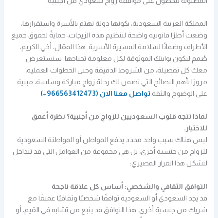
المطلوبة للحصول على موافقة زواج سعودي من أجنبية.
المملكة العربية السعودية، بكونها دولة تهتم بالأسرة واستقرارها،
وضعت أطرًا قانونية واضحة لتنظيم هذه الزيجات، حمايةً لحقوق جميع
الأطراف وضمانًا لسلامة المسيرة الأسرية. هذا المقال، أخي الكريم،
صُمم ليكون بوابتك الموثوقة لكل معلومة تحتاجها. سنستعرض
معك كل تفصيلة، من الشروط الدقيقة وحتى الخطوات العملية،
مرورًا بأهم النصائح التي تضمن لك رحلة زواج مباركة وسلسة، مبنية
على الوضوح والثقة
.
تواصل معنا الان
(966563412473+)
لماذا تتجه قلوب السعوديين للزواج من أجنبية؟ نظرة أعمق
للاختيار.
ليس هناك سبب واحد محدد يدفع المواطن أو المواطنة السعودية
للزواج من جنسية أخرى، بل هي مجموعة من العوامل التي قد تتداخل
لتشكل هذا القرار المصيري:
التوافق الثقافي والشخصي: أساس كل علاقة ناجحة
قد يجد السعودي أو السعودية توافقًا شخصيًا وثقافيًا عميقًا مع
شريك من جنسية أخرى. هذا التوافق قد ينبع من تشابه في القيم، أو