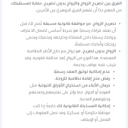
الفرق بين تصريح الزواج والزواج بدون تصريح: حماية لمستقبلك.
من المهم جدًا أن تفهم الفرق الجوهري بين الأمرين:
تصريح الزواج:
هو
موافقة قانونية مسبقة
تُمنح لك قبل
أن تعقد قرانك رسميًا. هو شرط أساسي لضمان الاعتراف
بزواجك رسميًا داخل المملكة وخارجها، ويحميك ويحمي
زوجتك وأبناءك مستقبلاً.
الزواج بدون تصريح:
هو زواج يتم خارج الأطر النظامية
المعتمدة. هذا النوع من الزواج يُعد مخالفة قانونية، وقد
تترتب عليه عواقب وخيمة:
عدم إمكانية توثيق العقد رسميًا.
رفض منح إقامة نظامية للزوجة.
حرمان الأبناء من استخراج الأوراق الثبوتية
مثل
الهوية أو الجواز، مما يؤثر على تعليمهم وصحتهم
وحقوقهم المدنية.
إمكانية المساءلة القانونية لك
خاصةً إذا كنت
موظفًا حكوميًا أو عسكريًا، وقد تصل العقوبات إلى
الفصل أو الإيقاف.