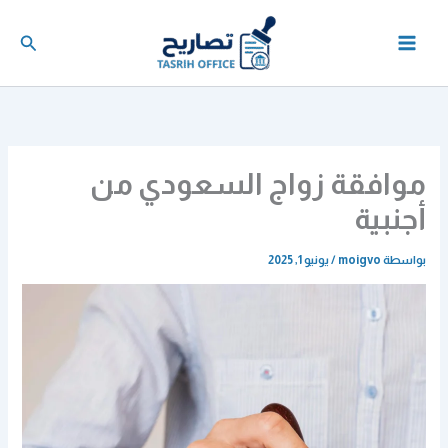
خطي
لى
البحث
لمحتوى
موافقة زواج السعودي من
أجنبية
بواسطة
moigvo
/
يونيو 1, 2025