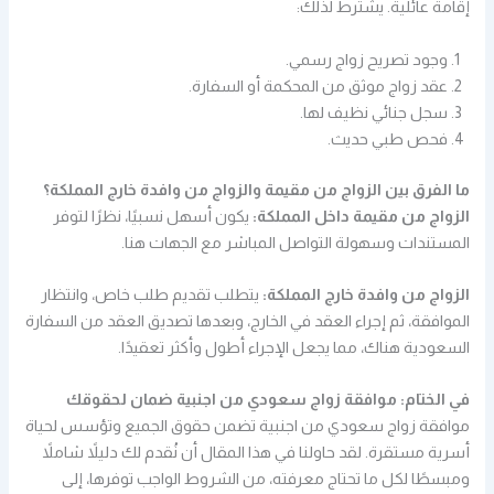
إقامة عائلية. يشترط لذلك:
وجود تصريح زواج رسمي.
عقد زواج موثق من المحكمة أو السفارة.
سجل جنائي نظيف لها.
فحص طبي حديث.
ما الفرق بين الزواج من مقيمة والزواج من وافدة خارج المملكة؟
الزواج من مقيمة داخل المملكة:
يكون أسهل نسبيًا، نظرًا لتوفر
المستندات وسهولة التواصل المباشر مع الجهات هنا.
الزواج من وافدة خارج المملكة:
يتطلب تقديم طلب خاص، وانتظار
الموافقة، ثم إجراء العقد في الخارج، وبعدها تصديق العقد من السفارة
السعودية هناك، مما يجعل الإجراء أطول وأكثر تعقيدًا.
في الختام: موافقة زواج سعودي من اجنبية ضمان لحقوقك
موافقة زواج سعودي من اجنبية تضمن حقوق الجميع وتؤسس لحياة
أسرية مستقرة. لقد حاولنا في هذا المقال أن نُقدم لك دليلاً شاملاً
ومبسطًا لكل ما تحتاج معرفته، من الشروط الواجب توفرها، إلى