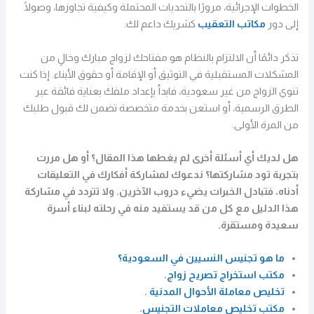
الخطوات الإجرائية، مرورًا بالتحديات المحتملة وكيفية تجاوزها، وصولًا
إلى دور
مكاتب التعقيب
كشريك داعم لك.
تذكر دائمًا أن الالتزام بالنظام هو مفتاحك لزواج مبارك وخالٍ من
المشكلات المستقبلية في التوثيق أو الإقامة أو حقوق الأبناء. إذا كنت
تنوي الزواج من غير سعودية، فابدأ بإعداد ملفك بعناية فائقة عبر
الطرق الرسمية، أو استعن بخدمة متخصصة تضمن لك قبول طلبك
من المرة الأولى.
هل لديك أي أسئلة أخرى لم يغطها هذا المقال؟ أو هل مررت
بتجربة تود مشاركتها؟ ندعوك لمشاركة أفكارك في التعليقات
أدناه، فتبادل الخبرات يضيء دروب الآخرين. ولا تتردد في مشاركة
هذا الدليل مع كل من قد يستفيد منه في رحلته لبناء أسرة
سعيدة ومستقرة.
ما هو تجنيس النسيين في السعودية؟
مكتب استخراج تصريح زواج
.
تخليص معاملة الأحوال المدنية
.
مكتب تخليص معاملات التجنيس
.