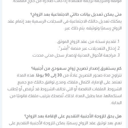
موثقة ومترجمة ترجمة معتمدة إذا كانت صادرة من خارج المملكة.
متى يمكن تعديل بيانات حالتي الاجتماعية بعد الزواج؟
يمكنك تعديل حالتك الاجتماعية في السجلات الرسمية بعد إتمام عقد
الزواج رسميًا وتوثيقه. يتم ذلك عبر:
تقديم نسخة من عقد الزواج الموثق.
إدخال التعديلات عبر منصة “أبشر”.
مراجعة الأحوال المدنية لإصدار سجل مدني محدث.
كم يستغرق إصدار تصريح زواج سعودي من أجنبية؟
تتراوح مدة صدور التصريح عادةً من
30 إلى 90 يومًا
. هذه المدة
تعتمد على الإمارة، اكتمال ملفك، ومدى توافق حالتك مع جميع
الشروط. الملفات الناقصة أو التي تخالف الشروط قد تُرفض أو يُطلب
استكمالها، مما يطيل المدة. لذلك، نُنصحك بترتيب ملفك قانونيًا من
البداية.
هل يحق للزوجة الأجنبية التقديم على الإقامة بعد الزواج؟
نعم، بعد توثيق عقد الزواج رسميًا، يمكن للزوجة الأجنبية التقديم على